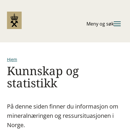
Hopp
til
hovedinnhold
Meny og søk
Hjem
Kunnskap og
Navigasjonssti
statistikk
På denne siden finner du informasjon om
mineralnæringen og ressursituasjonen i
Norge.