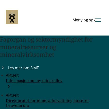
Hopp
til
hovedinnhold
Meny og søk
Fagorgan og sektormyndighet for
mineralressurser og
mineralvirksomhet
Les mer om DMF
Aktuelt
Informasjon om ny minerallov
Aktuelt
Direktoratet for mineralforvaltning lanserer
Gruveforum