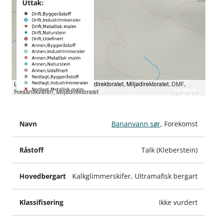
Uttak:
Leaflet
|
Kartverket
,
Landbruksdirektoratet
,
Miljødirektoratet
, DMF,
Riksantikvaren, Miljødirektoratet
Rå­
Hoved­
Klassifise­
Bananvann sør
, Forekomst
Navn
stoff
bergart
ring
Kommun
Talk (Kleberstein)
Kalkglimmerskifer, Ultramafisk bergart
Ikke vurdert