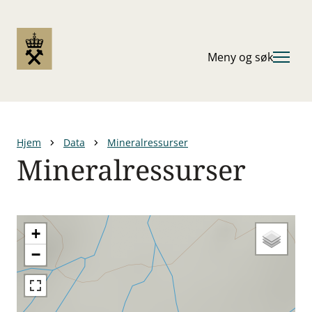
Hopp
til
hovedinnhold
Meny og søk
Hjem
Data
Mineralressurser
Mineralressurser
Navigasjonssti
+
−