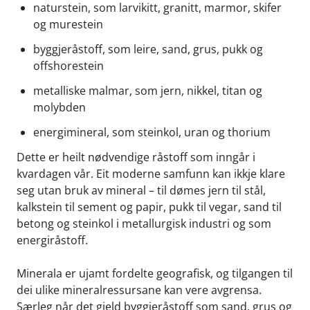
naturstein, som larvikitt, granitt, marmor, skifer
og murestein
byggjeråstoff, som leire, sand, grus, pukk og
offshorestein
metalliske malmar, som jern, nikkel, titan og
molybden
energimineral, som steinkol, uran og thorium
Dette er heilt nødvendige råstoff som inngår i
kvardagen vår. Eit moderne samfunn kan ikkje klare
seg utan bruk av mineral – til dømes jern til stål,
kalkstein til sement og papir, pukk til vegar, sand til
betong og steinkol i metallurgisk industri og som
energiråstoff.
Minerala er ujamt fordelte geografisk, og tilgangen til
dei ulike mineralressursane kan vere avgrensa.
Særleg når det gjeld byggjeråstoff som sand, grus og