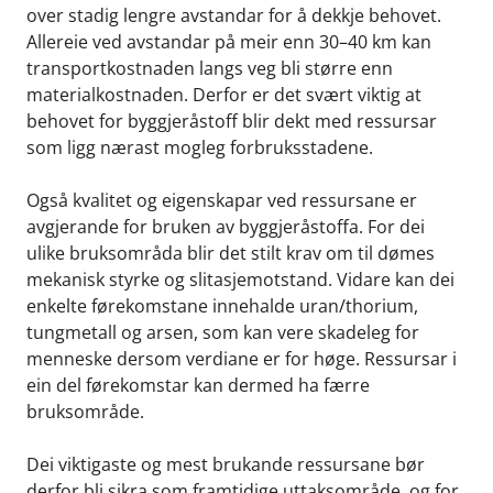
over stadig lengre avstandar for å dekkje behovet.
Allereie ved avstandar på meir enn 30–40 km kan
transportkostnaden langs veg bli større enn
materialkostnaden. Derfor er det svært viktig at
behovet for byggjeråstoff blir dekt med ressursar
som ligg nærast mogleg forbruksstadene.
Også kvalitet og eigenskapar ved ressursane er
avgjerande for bruken av byggjeråstoffa. For dei
ulike bruksområda blir det stilt krav om til dømes
mekanisk styrke og slitasjemotstand. Vidare kan dei
enkelte førekomstane innehalde uran/thorium,
tungmetall og arsen, som kan vere skadeleg for
menneske dersom verdiane er for høge. Ressursar i
ein del førekomstar kan dermed ha færre
bruksområde.
Dei viktigaste og mest brukande ressursane bør
derfor bli sikra som framtidige uttaksområde, og for