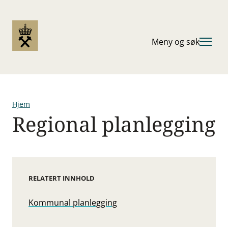
Hopp
til
hovedinnhold
Meny og søk
Hjem
Regional planlegging
Navigasjonssti
RELATERT INNHOLD
Kommunal planlegging