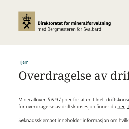
Hopp
til
hovedinnhold
Hjem
Overdragelse av dri
Navigasjonssti
Mineralloven § 6-9 åpner for at en tildelt driftsko
for overdragelse av driftskonsesjon finner du
her
Søknadsskjemaet inneholder informasjon om hvilke