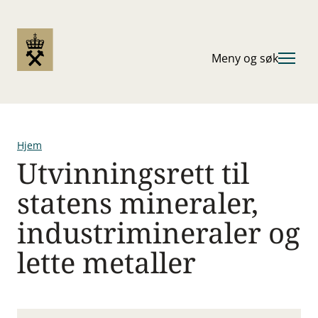
Hopp
til
hovedinnhold
Meny og søk
Hjem
Utvinningsrett til
Navigasjonssti
statens mineraler,
industrimineraler og
lette metaller