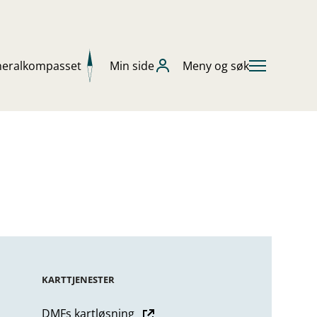
neralkompasset
Min side
Meny og søk
KARTTJENESTER
DMFs kartløsning