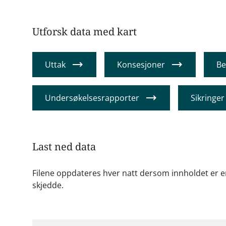
Utforsk data med kart
Uttak
Konsesjoner
Be
Undersøkelsesrapporter
Sikringer
Last ned data
Filene oppdateres hver natt dersom innholdet er end
skjedde.