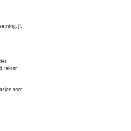
tning, jf.
 det
direktør i
rmasjon som