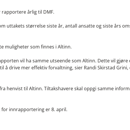
r rapportere årlig til DMF.
ttakets størrelse siste år, antall ansatte og siste års omse
tte muligheter som finnes i Altinn.
tsrapporten vil ha samme utseende som Altinn. Dette vil gjøre
l å drive mer effektiv forvaltning, sier Randi Skirstad Grini, 
rfra henvist til Altinn. Tiltakshavere skal oppgi samme info
for innrapportering er 8. april.