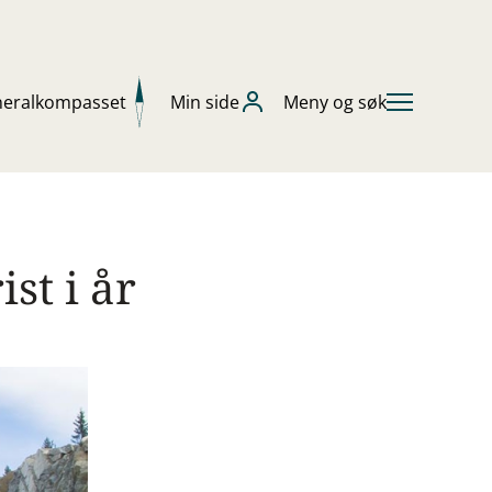
neralkompasset
Min side
Meny og søk
st i år