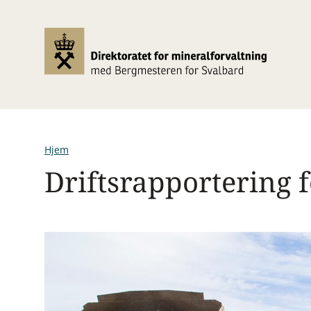
Hopp
til
hovedinnhold
Hjem
Driftsrapportering f
Navigasjonssti